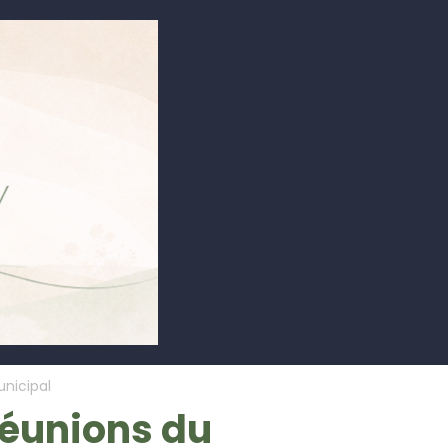
nicipal
éunions du