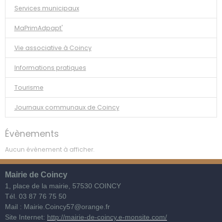
Services municipaux
MaPrimAdpapt'
Vie associative à Coincy
Informations pratiques
Tourisme
Journaux communaux de Coincy
Évènements
Aucun évènement à afficher.
Mairie de Coincy
1, place de la mairie,
57530 COINCY
Tél. 03 87 76 75 50
Mail : Mairie.Coincy57@orange.fr
Site Internet:
http://mairie-de-coincy.e-monsite.com/