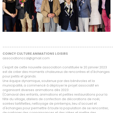
________________________________________________
COINCY CULTURE ANIMATIONS LOISIRS
associationccal@gmail.com
L'esprit de cette nouvelle association constituée le 20 janvier 2023
est de créer des moments chaleureux de rencontres et d'échanges
pour petits et grands.
Une équipe dynamique, soutenue par des bénévoles et la
municipalité, a commencé à déployer le projet associatif en
organisant diverses animations dès 2023 :
(Carnaval des enfants, animations et petites restaurations pour la
fête du village, ateliers de confection de décorations de noël,
soirées tartiflettes, nettoyage de printemps, lieu d'accueil et
d'échanges pour permettre à toute la population de se rencontrer,
de partager des connaissances et des idées et mettre des