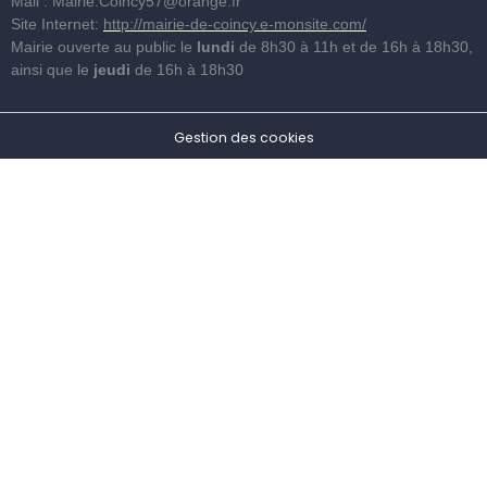
Mail : Mairie.Coincy57@orange.fr
Site Internet:
http://mairie-de-coincy.e-monsite.com/
Mairie ouverte au public le
lundi
de
8h30 à 11h et de 16h à 18h30
,
ainsi que le
jeudi
de
16h à 18h30
Gestion des cookies