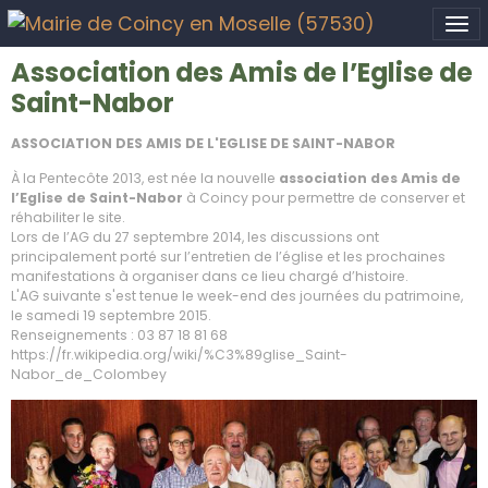
Association des Amis de l’Eglise de
Saint-Nabor
ASSOCIATION DES AMIS DE L'EGLISE DE SAINT-NABOR
À la Pentecôte 2013, est née la nouvelle
association des Amis de
l’Eglise de Saint-Nabor
à Coincy pour permettre de conserver et
réhabiliter le site.
Lors de l’AG du 27 septembre 2014, les discussions ont
principalement porté sur l’entretien de l’église et les prochaines
manifestations à organiser dans ce lieu chargé d’histoire.
L'AG suivante s'est tenue le week-end des journées du patrimoine,
le samedi 19 septembre 2015.
Renseignements : 03 87 18 81 68
https://fr.wikipedia.org/wiki/%C3%89glise_Saint-
Nabor_de_Colombey