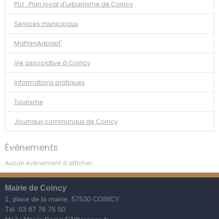
PLU : Plan local d'urbanisme de Coincy
Services municipaux
MaPrimAdpapt'
Vie associative à Coincy
Informations pratiques
Tourisme
Journaux communaux de Coincy
Évènements
Aucun évènement à afficher.
Mairie de Coincy
1, place de la mairie,
57530 COINCY
Tél. 03 87 76 75 50