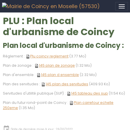
PLU : Plan local
d'urbanisme de Coincy
Plan local d'urbanisme de Coincy :
Règlement :
Plu coincy reglement
(3.77 Mo)
Plan de zonage :
145 plan de zonage
(1.32 Mo)
Plan d'ensemble :
145 plan d ensemble
(2.32 Mo)
Plan des servitudes :
145 plan des servitudes
(409.93 Ko)
Servitudes d'utilité publique (SUP) :
145 tableau des sup
(11.54 Ko)
Plan du futur rond-point de Coincy :
Plan carrefour echelle
250eme
(1.35 Mo)
Date de dernière mise à jour : 26/10/2022